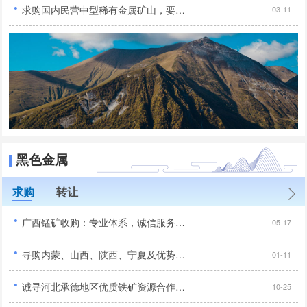
·
求购国内民营中型稀有金属矿山，要求手续齐全...
03-11
黑色金属
求购
转让
·
广西锰矿收购：专业体系，诚信服务，合作共赢...
05-17
·
寻购内蒙、山西、陕西、宁夏及优势地区优质铁矿项目...
01-11
·
诚寻河北承德地区优质铁矿资源合作，手续齐全无纠纷优先...
10-25