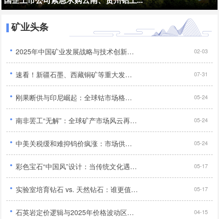
矿业头条
·
2025年中国矿业发展战略与技术创新深度研究报告...
02-03
·
速看！新疆石墨、西藏铜矿等重大发现，我国找矿突破添新绩...
07-31
·
刚果断供与印尼崛起：全球钴市场格局重塑及中国企业应对策略...
05-24
·
南非罢工“无解”：全球矿产市场风云再起，铬矿短缺引发多行业危机与抢购潮...
05-24
·
中美关税缓和难抑钨价疯涨：市场供需失衡与产业格局重塑...
05-24
·
彩色宝石“中国风”设计：当传统文化遇上现代珠宝...
05-17
·
实验室培育钻石 vs. 天然钻石：谁更值得买？...
05-17
·
石英岩定价逻辑与2025年价格波动区间预测...
04-15