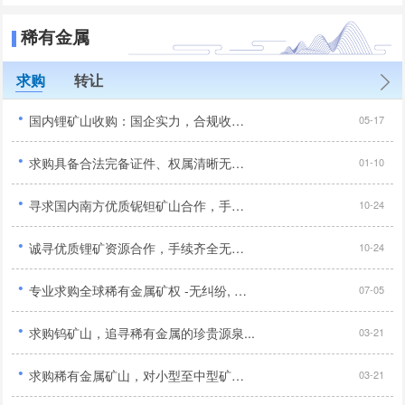
稀有金属
求购
转让
·
国内锂矿山收购：国企实力，合规收购，优质资源优先...
05-17
·
求购具备合法完备证件、权属清晰无纠纷且无任何诉讼风险的优质锂矿资源项目...
01-10
·
寻求国内南方优质铌钽矿山合作，手续齐全品位达标优先...
10-24
·
诚寻优质锂矿资源合作，手续齐全无纠纷优先,合作顺利...
10-24
·
专业求购全球稀有金属矿权 -无纠纷, 寻求长期合作伙伴...
07-05
·
求购钨矿山，追寻稀有金属的珍贵源泉...
03-21
·
求购稀有金属矿山，对小型至中型矿山感兴趣...
03-21