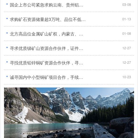
·
国企上市公司紧急求购云南、贵州铝土矿及新疆、内蒙古煤炭与铝土矿资源...
03-08
·
求购矿石资源储量超3万吨、品位不低于1%的优质铜矿...
01-13
·
北方高品位金属矿山矿权，内蒙古、河北地区优先，需合法、无纠纷...
01-08
·
寻求优质锑矿山资源合作伙伴，证件齐全、无纠纷、纯度高，期待合作！...
12-27
·
寻找优质铅锌铜矿资源合作伙伴，寻求合法合规、储量大、品位高的矿产资源！...
12-27
·
诚寻国内中小型铜矿项目合作，手续齐全勘探报告完整优先...
10-23