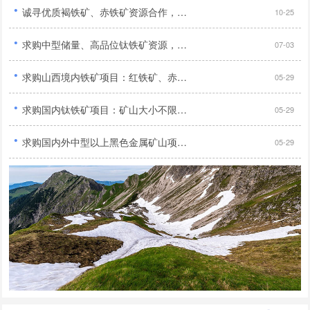
·
诚寻优质褐铁矿、赤铁矿资源合作，手续齐全无纠纷优先...
10-25
·
求购中型储量、高品位钛铁矿资源，需具备合法采矿证件，寻求长期合作伙伴共同开发...
07-03
·
求购山西境内铁矿项目：红铁矿、赤铁矿、褐铁矿、菱铁矿、镜铁矿及高碳难选金矿...
05-29
·
求购国内钛铁矿项目：矿山大小不限，采矿证或探矿证均可...
05-29
·
求购国内外中型以上黑色金属矿山项目：铁矿、钒钛磁铁矿、锰矿、铬矿，手续齐全...
05-29