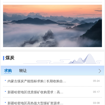
煤炭
求购
转让
·
内蒙古煤炭产能指标求购 | 长期收购合法合规煤矿产能置换指标 | 露天矿/井工矿优先...
05-24
·
新疆哈密地区优质煤矿收购需求：高储量、高发热量项目征集...
05-17
·
新疆哈密地区高热值大型煤矿资源求购公告：年产能120万吨以上...
03-08