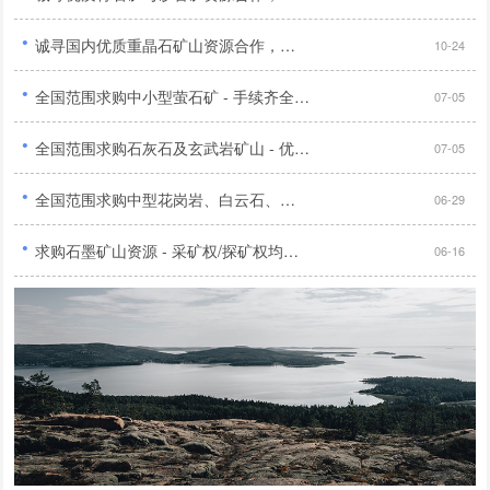
·
诚寻国内优质重晶石矿山资源合作，手续齐全储量明确优先...
10-24
·
全国范围求购中小型萤石矿 - 手续齐全，品位40%以上，无纠纷，选厂有无均可...
07-05
·
全国范围求购石灰石及玄武岩矿山 - 优先华北、陕西地区，证件齐全，交通便利，开放多种合作模式...
07-05
·
全国范围求购中型花岗岩、白云石、辉绿岩、石灰石矿山 - 证件齐全...
06-29
·
求购石墨矿山资源 - 采矿权/探矿权均可，无纠纷，具备开采前景，多种合作方式，有意者电联...
06-16