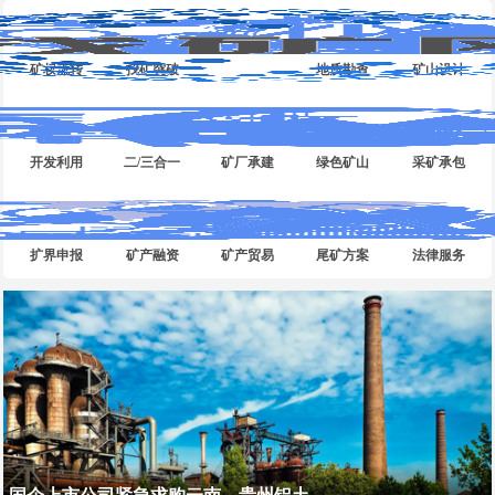
矿权流转
找矿突破
地质勘查
矿山设计
开发利用
二/三合一
矿厂承建
绿色矿山
采矿承包
扩界申报
矿产融资
矿产贸易
尾矿方案
法律服务
哈萨克斯坦露天金矿转让合作项目...