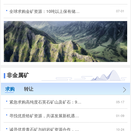
·
全球求购金矿资源：10吨以上保有储量，无抵押无负债，30亿投资规模...
07-01
非金属矿
求购
转让
·
紧急求购高纯度石英石矿山及矿石：99.95%二氧化硅含量...
05-17
·
寻找优质锆矿资源，共谋发展新机遇，品位达到行业标准以上...
01-09
·
诚寻优质青石矿与砂岩矿资源合作，手续齐全无纠纷优先...
10-24