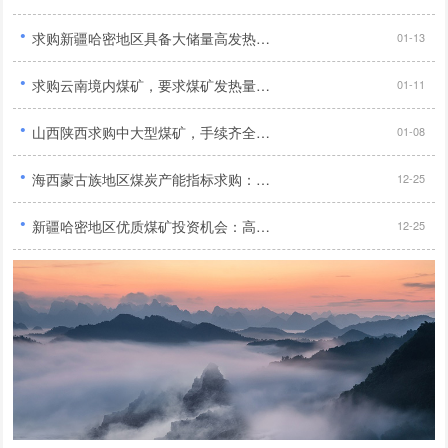
·
求购新疆哈密地区具备大储量高发热量且年产量达120万吨以上无产权纠纷及外债优质煤矿...
01-13
·
求购云南境内煤矿，要求煤矿发热量达到5500大卡以上...
01-11
·
山西陕西求购中大型煤矿，手续齐全，90万吨/年产能...
01-08
·
海西蒙古族地区煤炭产能指标求购：业务扩张需求旺盛，寻求大量优质产能指标...
12-25
·
新疆哈密地区优质煤矿投资机会：高储量、高热值、无纠纷、无外债，年产量120万吨以上，2亿投资预算...
12-25