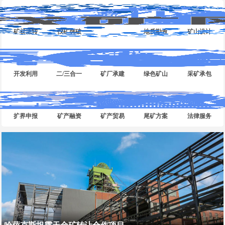
矿权流转
找矿突破
地质勘查
矿山设计
开发利用
二/三合一
矿厂承建
绿色矿山
采矿承包
扩界申报
矿产融资
矿产贸易
尾矿方案
法律服务
哈萨克斯坦露天金矿转让合作项目...