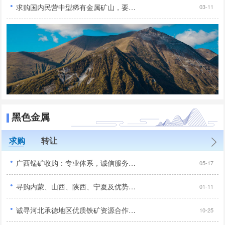
·
求购国内民营中型稀有金属矿山，要求手续齐全...
03-11
黑色金属
求购
转让
·
广西锰矿收购：专业体系，诚信服务，合作共赢...
05-17
·
寻购内蒙、山西、陕西、宁夏及优势地区优质铁矿项目...
01-11
·
诚寻河北承德地区优质铁矿资源合作，手续齐全无纠纷优先...
10-25