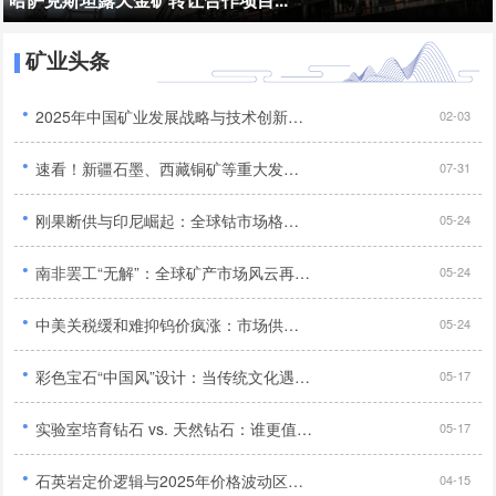
矿业头条
·
2025年中国矿业发展战略与技术创新深度研究报告...
02-03
·
速看！新疆石墨、西藏铜矿等重大发现，我国找矿突破添新绩...
07-31
·
刚果断供与印尼崛起：全球钴市场格局重塑及中国企业应对策略...
05-24
·
南非罢工“无解”：全球矿产市场风云再起，铬矿短缺引发多行业危机与抢购潮...
05-24
·
中美关税缓和难抑钨价疯涨：市场供需失衡与产业格局重塑...
05-24
·
彩色宝石“中国风”设计：当传统文化遇上现代珠宝...
05-17
·
实验室培育钻石 vs. 天然钻石：谁更值得买？...
05-17
·
石英岩定价逻辑与2025年价格波动区间预测...
04-15