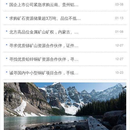
·
国企上市公司紧急求购云南、贵州铝土矿及新疆、内蒙古煤炭与铝土矿资源...
03-08
·
求购矿石资源储量超3万吨、品位不低于1%的优质铜矿...
01-13
·
北方高品位金属矿山矿权，内蒙古、河北地区优先，需合法、无纠纷...
01-08
·
寻求优质锑矿山资源合作伙伴，证件齐全、无纠纷、纯度高，期待合作！...
12-27
·
寻找优质铅锌铜矿资源合作伙伴，寻求合法合规、储量大、品位高的矿产资源！...
12-27
·
诚寻国内中小型铜矿项目合作，手续齐全勘探报告完整优先...
10-23