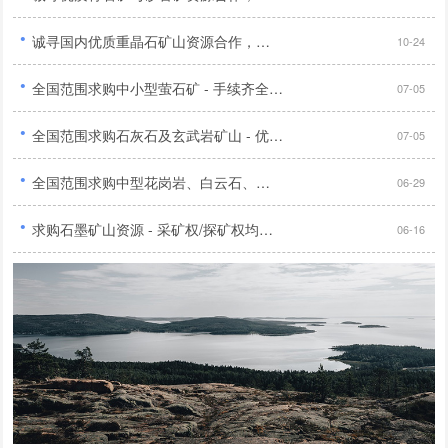
·
诚寻国内优质重晶石矿山资源合作，手续齐全储量明确优先...
10-24
·
全国范围求购中小型萤石矿 - 手续齐全，品位40%以上，无纠纷，选厂有无均可...
07-05
·
全国范围求购石灰石及玄武岩矿山 - 优先华北、陕西地区，证件齐全，交通便利，开放多种合作模式...
07-05
·
全国范围求购中型花岗岩、白云石、辉绿岩、石灰石矿山 - 证件齐全...
06-29
·
求购石墨矿山资源 - 采矿权/探矿权均可，无纠纷，具备开采前景，多种合作方式，有意者电联...
06-16