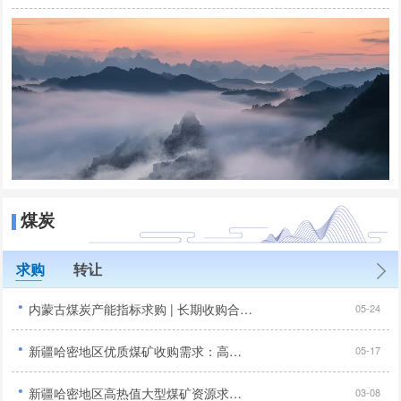
煤炭
求购
转让
·
内蒙古煤炭产能指标求购 | 长期收购合法合规煤矿产能置换指标 | 露天矿/井工矿优先...
05-24
·
新疆哈密地区优质煤矿收购需求：高储量、高发热量项目征集...
05-17
·
新疆哈密地区高热值大型煤矿资源求购公告：年产能120万吨以上...
03-08