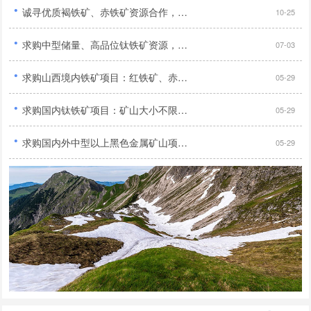
·
诚寻优质褐铁矿、赤铁矿资源合作，手续齐全无纠纷优先...
10-25
·
求购中型储量、高品位钛铁矿资源，需具备合法采矿证件，寻求长期合作伙伴共同开发...
07-03
·
求购山西境内铁矿项目：红铁矿、赤铁矿、褐铁矿、菱铁矿、镜铁矿及高碳难选金矿...
05-29
·
求购国内钛铁矿项目：矿山大小不限，采矿证或探矿证均可...
05-29
·
求购国内外中型以上黑色金属矿山项目：铁矿、钒钛磁铁矿、锰矿、铬矿，手续齐全...
05-29