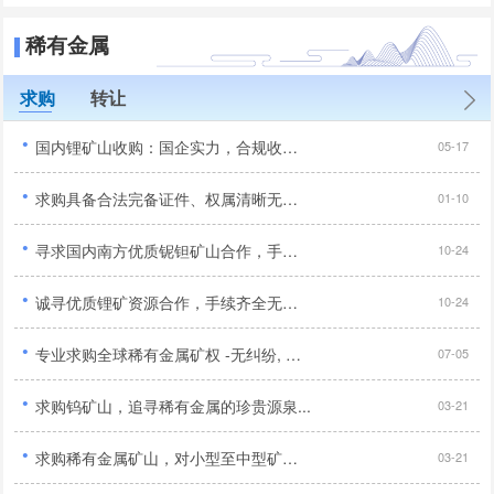
稀有金属
求购
转让
·
国内锂矿山收购：国企实力，合规收购，优质资源优先...
05-17
·
求购具备合法完备证件、权属清晰无纠纷且无任何诉讼风险的优质锂矿资源项目...
01-10
·
寻求国内南方优质铌钽矿山合作，手续齐全品位达标优先...
10-24
·
诚寻优质锂矿资源合作，手续齐全无纠纷优先,合作顺利...
10-24
·
专业求购全球稀有金属矿权 -无纠纷, 寻求长期合作伙伴...
07-05
·
求购钨矿山，追寻稀有金属的珍贵源泉...
03-21
·
求购稀有金属矿山，对小型至中型矿山感兴趣...
03-21