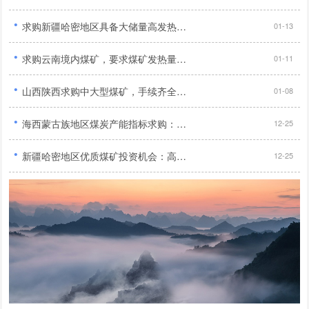
·
求购新疆哈密地区具备大储量高发热量且年产量达120万吨以上无产权纠纷及外债优质煤矿...
01-13
·
求购云南境内煤矿，要求煤矿发热量达到5500大卡以上...
01-11
·
山西陕西求购中大型煤矿，手续齐全，90万吨/年产能...
01-08
·
海西蒙古族地区煤炭产能指标求购：业务扩张需求旺盛，寻求大量优质产能指标...
12-25
·
新疆哈密地区优质煤矿投资机会：高储量、高热值、无纠纷、无外债，年产量120万吨以上，2亿投资预算...
12-25