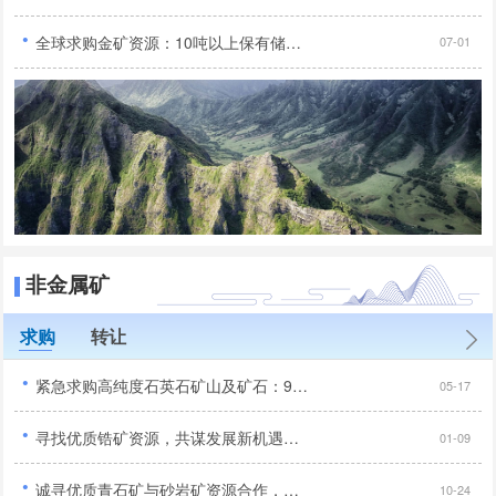
·
全球求购金矿资源：10吨以上保有储量，无抵押无负债，30亿投资规模...
07-01
非金属矿
求购
转让
·
紧急求购高纯度石英石矿山及矿石：99.95%二氧化硅含量...
05-17
·
寻找优质锆矿资源，共谋发展新机遇，品位达到行业标准以上...
01-09
·
诚寻优质青石矿与砂岩矿资源合作，手续齐全无纠纷优先...
10-24