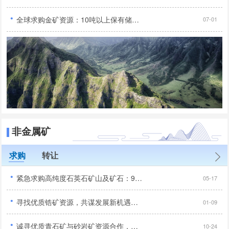
·
全球求购金矿资源：10吨以上保有储量，无抵押无负债，30亿投资规模...
07-01
非金属矿
求购
转让
·
紧急求购高纯度石英石矿山及矿石：99.95%二氧化硅含量...
05-17
·
寻找优质锆矿资源，共谋发展新机遇，品位达到行业标准以上...
01-09
·
诚寻优质青石矿与砂岩矿资源合作，手续齐全无纠纷优先...
10-24