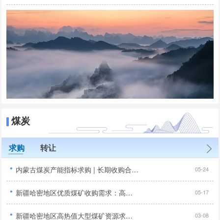
煤炭
求购
转让
·
内蒙古煤炭产能指标求购 | 长期收购合法合规煤矿产能置换指标 | 露天矿/井工矿优先...
05-24
·
新疆哈密地区优质煤矿收购需求：高储量、高发热量项目征集...
05-17
·
新疆哈密地区高热值大型煤矿资源求购公告：年产能120万吨以上...
03-08