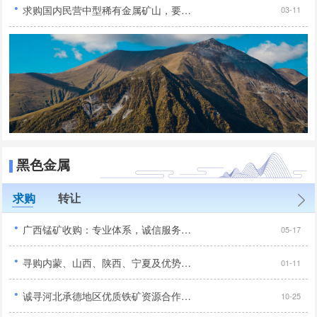
·
求购国内民营中型稀有金属矿山，要求手续齐全...
03-11
黑色金属
求购
转让
·
广西锰矿收购：专业体系，诚信服务，合作共赢...
05-17
·
寻购内蒙、山西、陕西、宁夏及优势地区优质铁矿项目...
01-11
·
诚寻河北承德地区优质铁矿资源合作，手续齐全无纠纷优先...
10-25