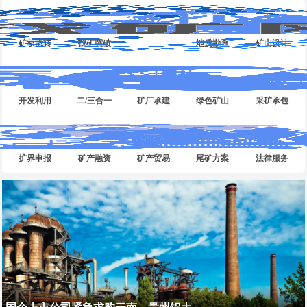
矿权流转
找矿突破
地质勘查
矿山设计
开发利用
二/三合一
矿厂承建
绿色矿山
采矿承包
扩界申报
矿产融资
矿产贸易
尾矿方案
法律服务
国企上市公司紧急求购云南、贵州铝土...