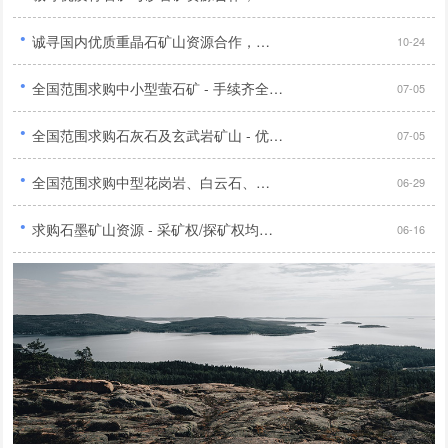
·
诚寻国内优质重晶石矿山资源合作，手续齐全储量明确优先...
10-24
·
全国范围求购中小型萤石矿 - 手续齐全，品位40%以上，无纠纷，选厂有无均可...
07-05
·
全国范围求购石灰石及玄武岩矿山 - 优先华北、陕西地区，证件齐全，交通便利，开放多种合作模式...
07-05
·
全国范围求购中型花岗岩、白云石、辉绿岩、石灰石矿山 - 证件齐全...
06-29
·
求购石墨矿山资源 - 采矿权/探矿权均可，无纠纷，具备开采前景，多种合作方式，有意者电联...
06-16