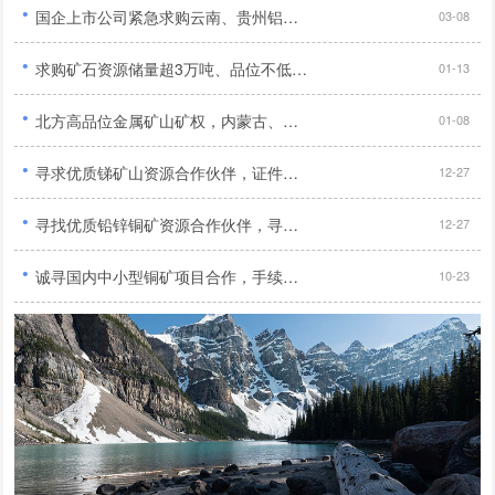
·
国企上市公司紧急求购云南、贵州铝土矿及新疆、内蒙古煤炭与铝土矿资源...
03-08
·
求购矿石资源储量超3万吨、品位不低于1%的优质铜矿...
01-13
·
北方高品位金属矿山矿权，内蒙古、河北地区优先，需合法、无纠纷...
01-08
·
寻求优质锑矿山资源合作伙伴，证件齐全、无纠纷、纯度高，期待合作！...
12-27
·
寻找优质铅锌铜矿资源合作伙伴，寻求合法合规、储量大、品位高的矿产资源！...
12-27
·
诚寻国内中小型铜矿项目合作，手续齐全勘探报告完整优先...
10-23