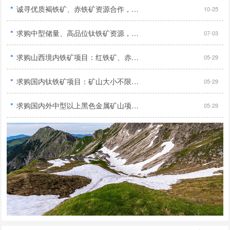
·
诚寻优质褐铁矿、赤铁矿资源合作，手续齐全无纠纷优先...
10-25
·
求购中型储量、高品位钛铁矿资源，需具备合法采矿证件，寻求长期合作伙伴共同开发...
07-03
·
求购山西境内铁矿项目：红铁矿、赤铁矿、褐铁矿、菱铁矿、镜铁矿及高碳难选金矿...
05-29
·
求购国内钛铁矿项目：矿山大小不限，采矿证或探矿证均可...
05-29
·
求购国内外中型以上黑色金属矿山项目：铁矿、钒钛磁铁矿、锰矿、铬矿，手续齐全...
05-29