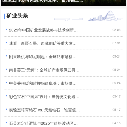
矿业头条
·
2025年中国矿业发展战略与技术创新深度研究报告...
02-03
·
速看！新疆石墨、西藏铜矿等重大发现，我国找矿突破添新绩...
07-31
·
刚果断供与印尼崛起：全球钴市场格局重塑及中国企业应对策略...
05-24
·
南非罢工“无解”：全球矿产市场风云再起，铬矿短缺引发多行业危机与抢购潮...
05-24
·
中美关税缓和难抑钨价疯涨：市场供需失衡与产业格局重塑...
05-24
·
彩色宝石“中国风”设计：当传统文化遇上现代珠宝...
05-17
·
实验室培育钻石 vs. 天然钻石：谁更值得买？...
05-17
·
石英岩定价逻辑与2025年价格波动区间预测...
04-15