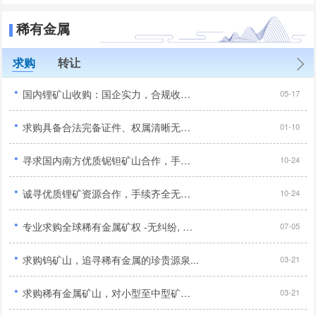
稀有金属
求购
转让
·
国内锂矿山收购：国企实力，合规收购，优质资源优先...
05-17
·
求购具备合法完备证件、权属清晰无纠纷且无任何诉讼风险的优质锂矿资源项目...
01-10
·
寻求国内南方优质铌钽矿山合作，手续齐全品位达标优先...
10-24
·
诚寻优质锂矿资源合作，手续齐全无纠纷优先,合作顺利...
10-24
·
专业求购全球稀有金属矿权 -无纠纷, 寻求长期合作伙伴...
07-05
·
求购钨矿山，追寻稀有金属的珍贵源泉...
03-21
·
求购稀有金属矿山，对小型至中型矿山感兴趣...
03-21