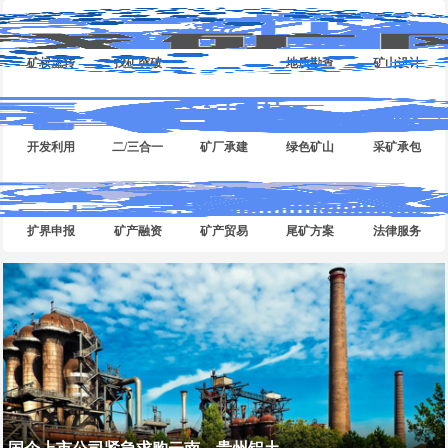
矿权流转
找矿突破
地质勘查
矿山设计
开发利用
二/三合一
矿厂承建
绿色矿山
采矿承包
扩界申报
矿产融资
矿产贸易
尾矿方案
法律服务
国企上市公司紧急求购云南、贵州铝土...