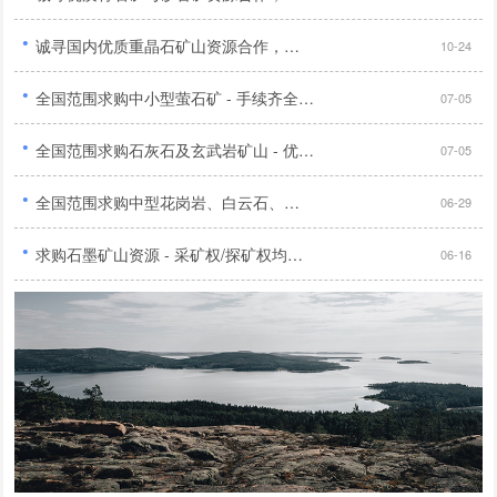
·
诚寻国内优质重晶石矿山资源合作，手续齐全储量明确优先...
10-24
·
全国范围求购中小型萤石矿 - 手续齐全，品位40%以上，无纠纷，选厂有无均可...
07-05
·
全国范围求购石灰石及玄武岩矿山 - 优先华北、陕西地区，证件齐全，交通便利，开放多种合作模式...
07-05
·
全国范围求购中型花岗岩、白云石、辉绿岩、石灰石矿山 - 证件齐全...
06-29
·
求购石墨矿山资源 - 采矿权/探矿权均可，无纠纷，具备开采前景，多种合作方式，有意者电联...
06-16