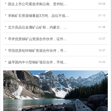
·
国企上市公司紧急求购云南、贵州铝土矿及新疆、内蒙古煤炭与铝土矿资源...
03-08
·
求购矿石资源储量超3万吨、品位不低于1%的优质铜矿...
01-13
·
北方高品位金属矿山矿权，内蒙古、河北地区优先，需合法、无纠纷...
01-08
·
寻求优质锑矿山资源合作伙伴，证件齐全、无纠纷、纯度高，期待合作！...
12-27
·
寻找优质铅锌铜矿资源合作伙伴，寻求合法合规、储量大、品位高的矿产资源！...
12-27
·
诚寻国内中小型铜矿项目合作，手续齐全勘探报告完整优先...
10-23