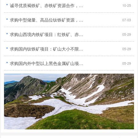
·
诚寻优质褐铁矿、赤铁矿资源合作，手续齐全无纠纷优先...
10-25
·
求购中型储量、高品位钛铁矿资源，需具备合法采矿证件，寻求长期合作伙伴共同开发...
07-03
·
求购山西境内铁矿项目：红铁矿、赤铁矿、褐铁矿、菱铁矿、镜铁矿及高碳难选金矿...
05-29
·
求购国内钛铁矿项目：矿山大小不限，采矿证或探矿证均可...
05-29
·
求购国内外中型以上黑色金属矿山项目：铁矿、钒钛磁铁矿、锰矿、铬矿，手续齐全...
05-29