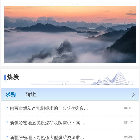
煤炭
求购
转让
·
内蒙古煤炭产能指标求购 | 长期收购合法合规煤矿产能置换指标 | 露天矿/井工矿优先...
05-24
·
新疆哈密地区优质煤矿收购需求：高储量、高发热量项目征集...
05-17
·
新疆哈密地区高热值大型煤矿资源求购公告：年产能120万吨以上...
03-08