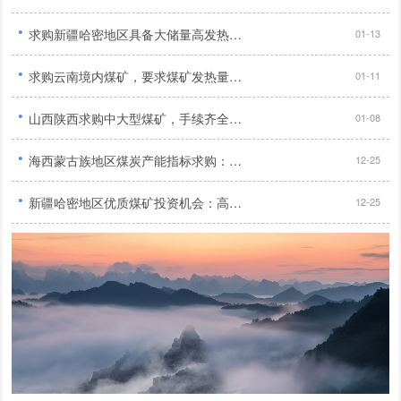
·
求购新疆哈密地区具备大储量高发热量且年产量达120万吨以上无产权纠纷及外债优质煤矿...
01-13
·
求购云南境内煤矿，要求煤矿发热量达到5500大卡以上...
01-11
·
山西陕西求购中大型煤矿，手续齐全，90万吨/年产能...
01-08
·
海西蒙古族地区煤炭产能指标求购：业务扩张需求旺盛，寻求大量优质产能指标...
12-25
·
新疆哈密地区优质煤矿投资机会：高储量、高热值、无纠纷、无外债，年产量120万吨以上，2亿投资预算...
12-25