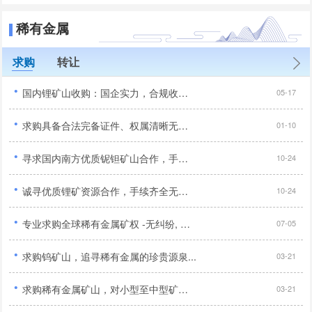
稀有金属
求购
转让
·
国内锂矿山收购：国企实力，合规收购，优质资源优先...
05-17
·
求购具备合法完备证件、权属清晰无纠纷且无任何诉讼风险的优质锂矿资源项目...
01-10
·
寻求国内南方优质铌钽矿山合作，手续齐全品位达标优先...
10-24
·
诚寻优质锂矿资源合作，手续齐全无纠纷优先,合作顺利...
10-24
·
专业求购全球稀有金属矿权 -无纠纷, 寻求长期合作伙伴...
07-05
·
求购钨矿山，追寻稀有金属的珍贵源泉...
03-21
·
求购稀有金属矿山，对小型至中型矿山感兴趣...
03-21