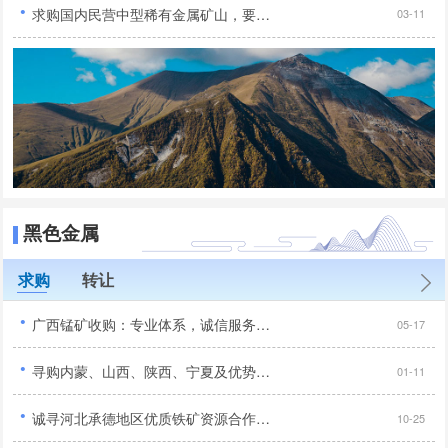
·
求购国内民营中型稀有金属矿山，要求手续齐全...
03-11
黑色金属
求购
转让
·
广西锰矿收购：专业体系，诚信服务，合作共赢...
05-17
·
寻购内蒙、山西、陕西、宁夏及优势地区优质铁矿项目...
01-11
·
诚寻河北承德地区优质铁矿资源合作，手续齐全无纠纷优先...
10-25