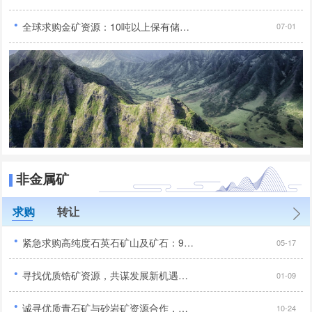
·
全球求购金矿资源：10吨以上保有储量，无抵押无负债，30亿投资规模...
07-01
非金属矿
求购
转让
·
紧急求购高纯度石英石矿山及矿石：99.95%二氧化硅含量...
05-17
·
寻找优质锆矿资源，共谋发展新机遇，品位达到行业标准以上...
01-09
·
诚寻优质青石矿与砂岩矿资源合作，手续齐全无纠纷优先...
10-24