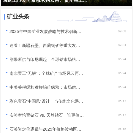
矿业头条
·
2025年中国矿业发展战略与技术创新深度研究报告...
02-03
·
速看！新疆石墨、西藏铜矿等重大发现，我国找矿突破添新绩...
07-31
·
刚果断供与印尼崛起：全球钴市场格局重塑及中国企业应对策略...
05-24
·
南非罢工“无解”：全球矿产市场风云再起，铬矿短缺引发多行业危机与抢购潮...
05-24
·
中美关税缓和难抑钨价疯涨：市场供需失衡与产业格局重塑...
05-24
·
彩色宝石“中国风”设计：当传统文化遇上现代珠宝...
05-17
·
实验室培育钻石 vs. 天然钻石：谁更值得买？...
05-17
·
石英岩定价逻辑与2025年价格波动区间预测...
04-15