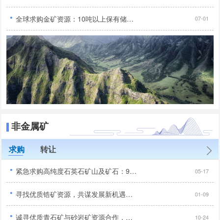
·
全球求购金矿资源：10吨以上保有储量，无抵押无负债，30亿投资规模...
07-01
非金属矿
求购
转让
·
紧急求购高纯度石英石矿山及矿石：99.95%二氧化硅含量...
05-17
·
寻找优质锆矿资源，共谋发展新机遇，品位达到行业标准以上...
01-09
·
诚寻优质青石矿与砂岩矿资源合作，手续齐全无纠纷优先...
10-24