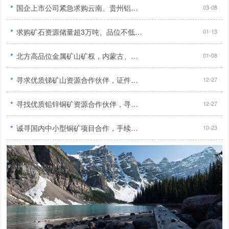
·
国企上市公司紧急求购云南、贵州铝土矿及新疆、内蒙古煤炭与铝土矿资源...
03-08
·
求购矿石资源储量超3万吨、品位不低于1%的优质铜矿...
01-13
·
北方高品位金属矿山矿权，内蒙古、河北地区优先，需合法、无纠纷...
01-08
·
寻求优质锑矿山资源合作伙伴，证件齐全、无纠纷、纯度高，期待合作！...
12-27
·
寻找优质铅锌铜矿资源合作伙伴，寻求合法合规、储量大、品位高的矿产资源！...
12-27
·
诚寻国内中小型铜矿项目合作，手续齐全勘探报告完整优先...
10-23