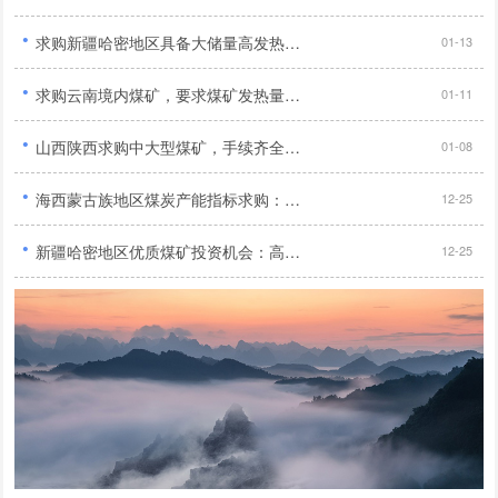
·
求购新疆哈密地区具备大储量高发热量且年产量达120万吨以上无产权纠纷及外债优质煤矿...
01-13
·
求购云南境内煤矿，要求煤矿发热量达到5500大卡以上...
01-11
·
山西陕西求购中大型煤矿，手续齐全，90万吨/年产能...
01-08
·
海西蒙古族地区煤炭产能指标求购：业务扩张需求旺盛，寻求大量优质产能指标...
12-25
·
新疆哈密地区优质煤矿投资机会：高储量、高热值、无纠纷、无外债，年产量120万吨以上，2亿投资预算...
12-25