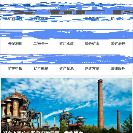
矿权流转
找矿突破
地质勘查
矿山设计
开发利用
二/三合一
矿厂承建
绿色矿山
采矿承包
扩界申报
矿产融资
矿产贸易
尾矿方案
法律服务
国企上市公司紧急求购云南、贵州铝土...