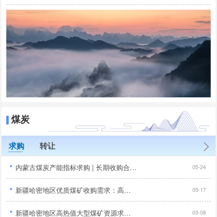
煤炭
求购
转让
·
内蒙古煤炭产能指标求购 | 长期收购合法合规煤矿产能置换指标 | 露天矿/井工矿优先...
05-24
·
新疆哈密地区优质煤矿收购需求：高储量、高发热量项目征集...
05-17
·
新疆哈密地区高热值大型煤矿资源求购公告：年产能120万吨以上...
03-08