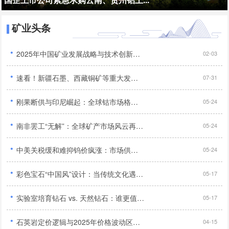
矿业头条
·
2025年中国矿业发展战略与技术创新深度研究报告...
02-03
·
速看！新疆石墨、西藏铜矿等重大发现，我国找矿突破添新绩...
07-31
·
刚果断供与印尼崛起：全球钴市场格局重塑及中国企业应对策略...
05-24
·
南非罢工“无解”：全球矿产市场风云再起，铬矿短缺引发多行业危机与抢购潮...
05-24
·
中美关税缓和难抑钨价疯涨：市场供需失衡与产业格局重塑...
05-24
·
彩色宝石“中国风”设计：当传统文化遇上现代珠宝...
05-17
·
实验室培育钻石 vs. 天然钻石：谁更值得买？...
05-17
·
石英岩定价逻辑与2025年价格波动区间预测...
04-15