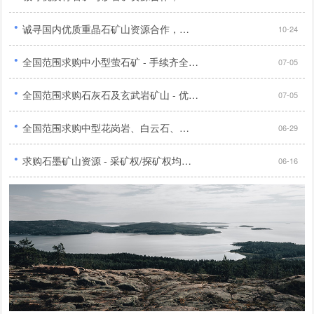
·
诚寻国内优质重晶石矿山资源合作，手续齐全储量明确优先...
10-24
·
全国范围求购中小型萤石矿 - 手续齐全，品位40%以上，无纠纷，选厂有无均可...
07-05
·
全国范围求购石灰石及玄武岩矿山 - 优先华北、陕西地区，证件齐全，交通便利，开放多种合作模式...
07-05
·
全国范围求购中型花岗岩、白云石、辉绿岩、石灰石矿山 - 证件齐全...
06-29
·
求购石墨矿山资源 - 采矿权/探矿权均可，无纠纷，具备开采前景，多种合作方式，有意者电联...
06-16