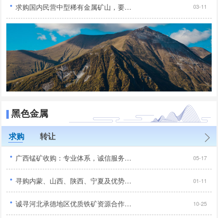
·
求购国内民营中型稀有金属矿山，要求手续齐全...
03-11
黑色金属
求购
转让
·
广西锰矿收购：专业体系，诚信服务，合作共赢...
05-17
·
寻购内蒙、山西、陕西、宁夏及优势地区优质铁矿项目...
01-11
·
诚寻河北承德地区优质铁矿资源合作，手续齐全无纠纷优先...
10-25