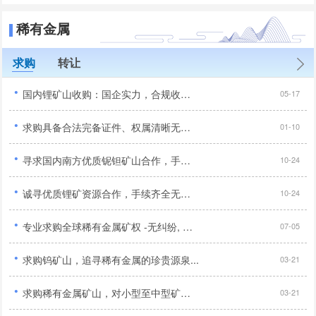
稀有金属
求购
转让
·
国内锂矿山收购：国企实力，合规收购，优质资源优先...
05-17
·
求购具备合法完备证件、权属清晰无纠纷且无任何诉讼风险的优质锂矿资源项目...
01-10
·
寻求国内南方优质铌钽矿山合作，手续齐全品位达标优先...
10-24
·
诚寻优质锂矿资源合作，手续齐全无纠纷优先,合作顺利...
10-24
·
专业求购全球稀有金属矿权 -无纠纷, 寻求长期合作伙伴...
07-05
·
求购钨矿山，追寻稀有金属的珍贵源泉...
03-21
·
求购稀有金属矿山，对小型至中型矿山感兴趣...
03-21