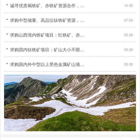
·
诚寻优质褐铁矿、赤铁矿资源合作，手续齐全无纠纷优先...
10-25
·
求购中型储量、高品位钛铁矿资源，需具备合法采矿证件，寻求长期合作伙伴共同开发...
07-03
·
求购山西境内铁矿项目：红铁矿、赤铁矿、褐铁矿、菱铁矿、镜铁矿及高碳难选金矿...
05-29
·
求购国内钛铁矿项目：矿山大小不限，采矿证或探矿证均可...
05-29
·
求购国内外中型以上黑色金属矿山项目：铁矿、钒钛磁铁矿、锰矿、铬矿，手续齐全...
05-29